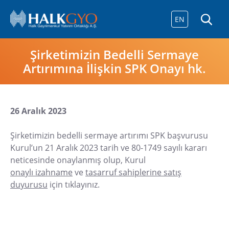
EN
Şirketimizin Bedelli Sermaye
Artırımına İlişkin SPK Onayı hk.
26 Aralık 2023
Şirketimizin bedelli sermaye artırımı SPK başvurusu
Kurul’un 21 Aralık 2023 tarih ve 80-1749 sayılı kararı
neticesinde onaylanmış olup, Kurul
onaylı izahname
ve
tasarruf sahiplerine satış
duyurusu
için tıklayınız.