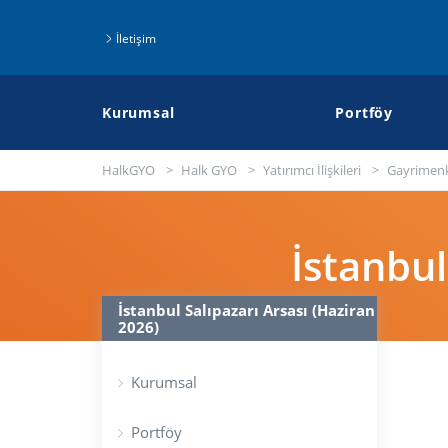
İletişim
Kurumsal
Portföy
HalkGYO
Halk GYO
Yatırımcı İlişkileri
Gayrimenk
İstanbul
İstanbul Salıpazarı Arsası (Haziran
2026)
Kurumsal
Portföy