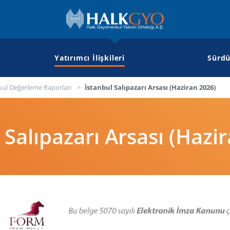
Yatırımcı İlişkileri
Sürdü
ul Değerleme Raporları
İstanbul Salıpazarı Arsası (Haziran 2026)
 Salıpazarı Arsası (Hazi