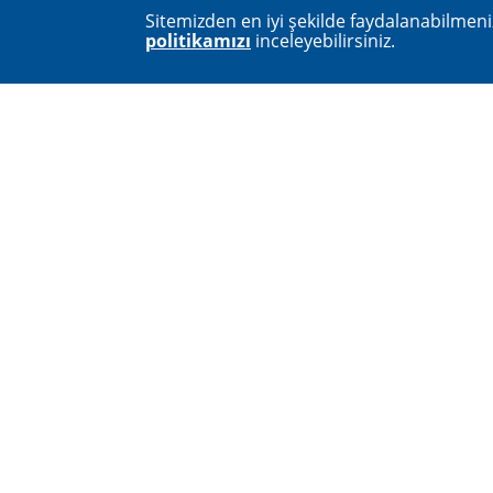
Sitemizden en iyi şekilde faydalanabilmeniz
politikamızı
inceleyebilirsiniz.