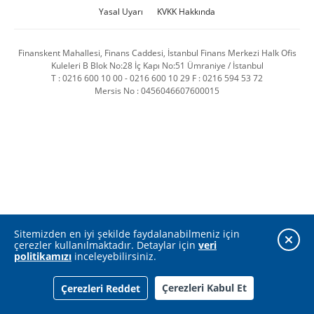
Yasal Uyarı
KVKK Hakkında
Finanskent Mahallesi, Finans Caddesi, İstanbul Finans Merkezi Halk Ofis
Kuleleri B Blok No:28 İç Kapı No:51 Ümraniye / İstanbul
T : 0216 600 10 00 - 0216 600 10 29 F : 0216 594 53 72
Mersis No : 0456046607600015
Sitemizden en iyi şekilde faydalanabilmeniz için
çerezler kullanılmaktadır. Detaylar için
veri
politikamızı
inceleyebilirsiniz.
Çerezleri Kabul Et
Çerezleri Reddet
Kurumsal
Portföy
Yatırımcı İlişkileri
Sürdürülebilirlik
İştiraklerimiz