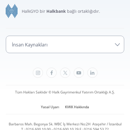
HalkGYO bir
Halkbank
bağlı ortaklığıdır.
İnsan Kaynakları
Tüm Hakları Saklıdır © Halk Gayrimenkul Yatırım Ortaklığı A.Ş.
Yasal Uyarı
KVKK Hakkında
Barbaros Mah. Begonya Sk. WBC İş Merkezi No:2H Ataşehir / İstanbul
T : 0216 600 10 00 - 0216 600 10 29 F : 0216 594 53 72