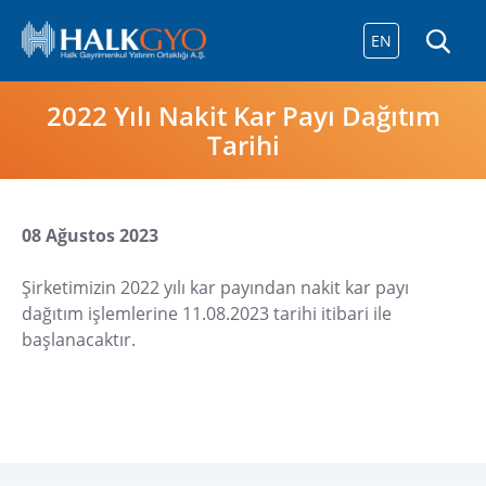
EN
2022 Yılı Nakit Kar Payı Dağıtım
Tarihi
08 Ağustos 2023
Şirketimizin 2022 yılı kar payından nakit kar payı
dağıtım işlemlerine 11.08.2023 tarihi itibari ile
başlanacaktır.